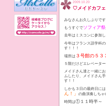
2009.10.20
♡メイドカフェ
みなさんお久しぶりですヾ(
ソフィア祭
もうすぐで
去年はミスコンに参加し
今年はフランス語学科の
す！！！
３号館の５３
場所は
５階だけどエレベーター
メイドさん達と一緒にお
ムしたり、メイドさん手
す！！
しかも３日の最終日には
ん！」
の曲演奏しちゃ
①１１時半～
時間は