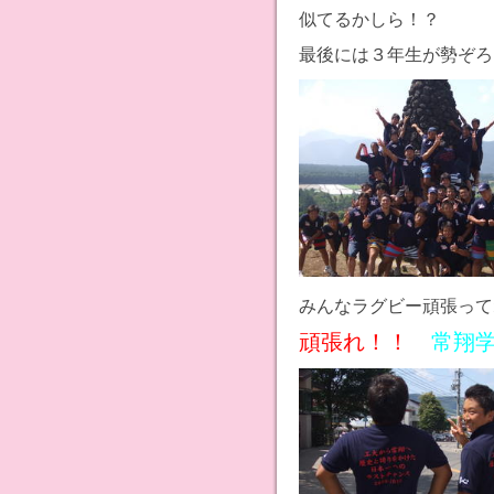
似てるかしら！？
最後には３年生が勢ぞろい(
みんなラグビー頑張って
頑張れ！！
常翔