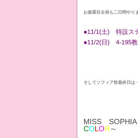
お披露目企画も二日間やり
●11/1(土) 特設ス
●11/2(日) 4-195
そしてソフィア祭最終日は
MISS SOPHI
C
O
L
O
R
～