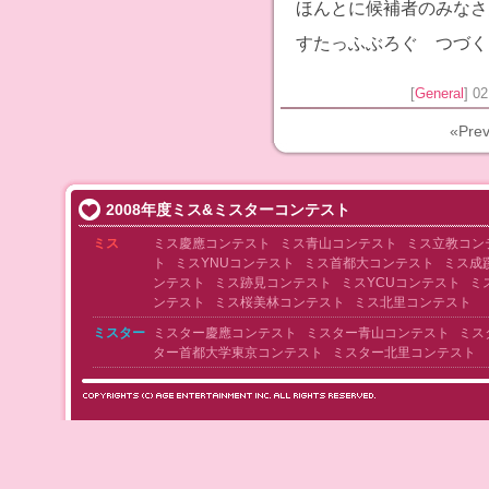
ほんとに候補者のみなさ
すたっふぶろぐ つづく
[
General
] 0
«Prev
2008年度ミス&ミスターコンテスト
ミス
ミス慶應コンテスト
ミス青山コンテスト
ミス立教コン
ト
ミスYNUコンテスト
ミス首都大コンテスト
ミス成
ンテスト
ミス跡見コンテスト
ミスYCUコンテスト
ミ
ンテスト
ミス桜美林コンテスト
ミス北里コンテスト
ミスター
ミスター慶應コンテスト
ミスター青山コンテスト
ミス
ター首都大学東京コンテスト
ミスター北里コンテスト