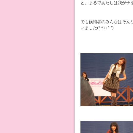
と、まるであたしは我が子を
でも候補者のみんなはそん
いました(*＾□＾*)