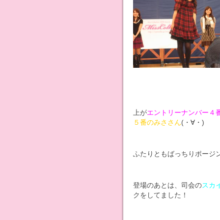
上が
エントリーナンバー４
５番のみささん
(・∀・)
ふたりともばっちりポージ
登場のあとは、司会の
スカ
クをしてました！