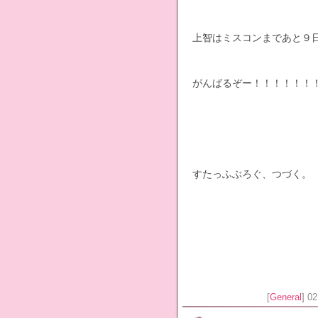
上智はミスコンまであと９
がんばるぞー！！！！！！
すたっふぶろぐ、つづく。
[
General
] 0