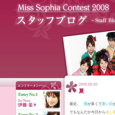
2008.08.28
夏
最近、
雨
が多くて
寒い日
でもなんだか今日から
蒸し