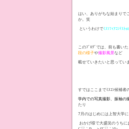
はい、ありがちな始まりで
か。笑
というわけで
ﾐｽｿﾌｨｱｺﾝﾃｽﾄ
このﾌﾞﾛｸﾞでは、前も書い
段の様子
や
撮影風景
など
載せていきたいと思ってい
すではここまでﾐｽｺﾝ候補者
学内での写真撮影、振袖の撮影
たり
7月のはじめには上智大学に
おかげ様で大盛況のうちにおわり
(´▽｀*)ゞヽ(*´▽｀)ﾂ♪