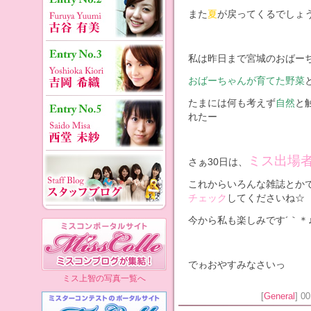
また
夏
が戻ってくるでしょう
私は昨日まで宮城のおばー
おばーちゃんが育てた野菜
たまには何も考えず
自然
と
れたー
ミス出場
さぁ30日は、
これからいろんな雑誌とか
チェック
してくださいね☆
今から私も楽しみです´｀＊
でゎおやすみなさいっ
ミス上智の写真一覧へ
[
General
] 0