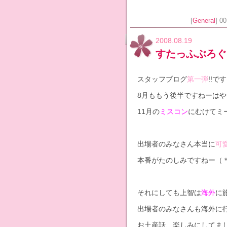
[
General
] 0
2008.08.19
すたっふぶろぐ
スタッフブログ
第一弾
!!です!
8月ももう後半ですねーはや
11月の
ミスコン
にむけてミ
出場者のみなさん本当に
可
本番がたのしみですねー（＊
それにしても上智は
海外
に
出場者のみなさんも海外に行
お土産話、楽しみにしてまし