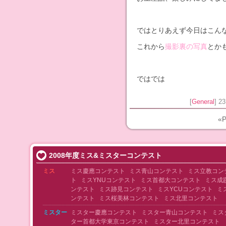
ではとりあえず今日はこんな
これから
撮影裏の写真
とか
ではでは
[
General
] 2
«P
2008年度ミス&ミスターコンテスト
ミス
ミス慶應コンテスト
ミス青山コンテスト
ミス立教コン
ト
ミスYNUコンテスト
ミス首都大コンテスト
ミス成
ンテスト
ミス跡見コンテスト
ミスYCUコンテスト
ミ
ンテスト
ミス桜美林コンテスト
ミス北里コンテスト
ミスター
ミスター慶應コンテスト
ミスター青山コンテスト
ミス
ター首都大学東京コンテスト
ミスター北里コンテスト