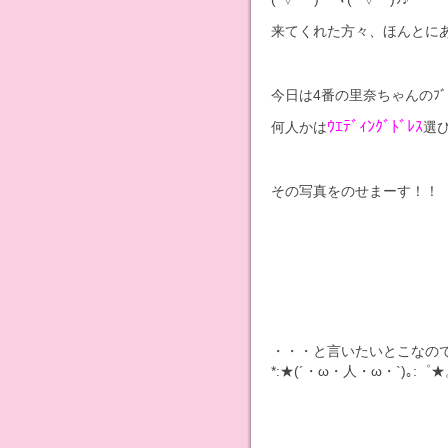
来てくれた方々、ほんとに
今日は4番の里奈ちゃんのﾌﾞ
ｳｴﾃﾞｨﾝｸﾞﾄﾞﾚｽ
何人かは
選
その写真をのせまーす！！
・・・と言いたいとこなの
*:★(´・ω・人・ω・`)｡:゜